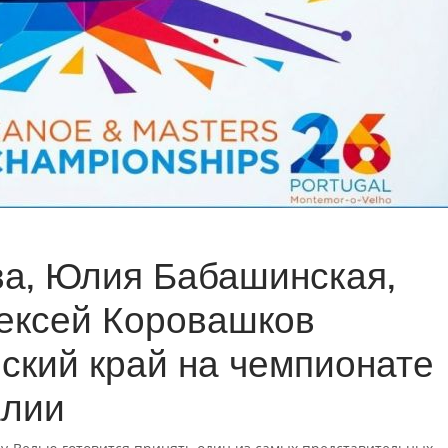
ва, Юлия Бабашинская,
ексей Коровашков
ский край на чемпионате
алии