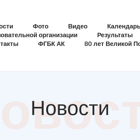
ости
Фото
Видео
Календар
зовательной организации
Результаты
такты
ФГБК АК
80 лет Великой П
овос
Новости