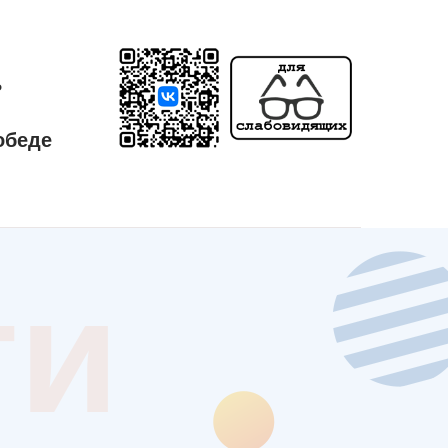
ь
обеде
ти