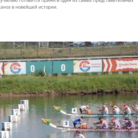
-у-Велью готовится принять один из самых представительных
каноэ в новейшей истории.