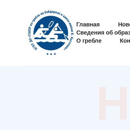
Главная
Нов
Сведения об обра
О гребле
Кон
Н