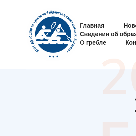
Главная
Нов
Сведения об обра
О гребле
Кон
2