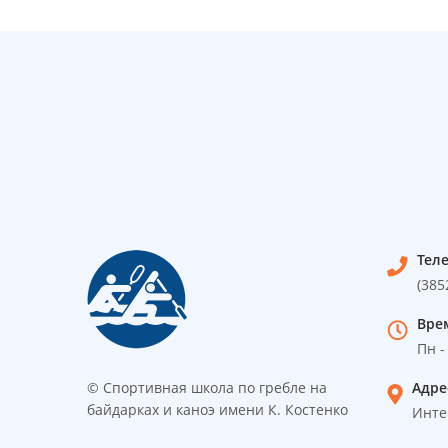
Тел
(385
Вре
Пн -
© Спортивная школа по гребле на
Адре
байдарках и каноэ имени К. Костенко
Инте