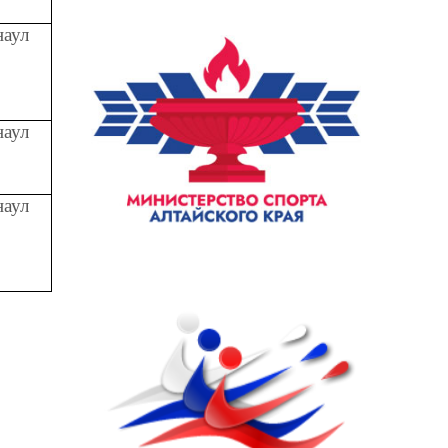
наул
наул
наул