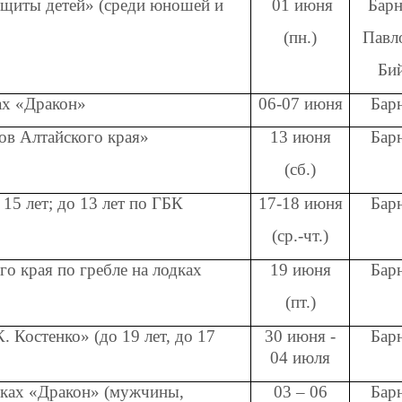
щиты детей» (среди юношей и
01 июня
Барн
(пн.)
Павл
Би
ах «Дракон»
06-07 июня
Бар
ов Алтайского края»
13 июня
Бар
(сб.)
 15 лет; до 13 лет по ГБК
17-18 июня
Бар
(ср.-чт.)
о края по гребле на лодках
19 июня
Бар
(пт.)
остенко» (до 19 лет, до 17
30 июня -
Бар
04 июля
дках «Дракон» (мужчины,
03 – 06
Бар