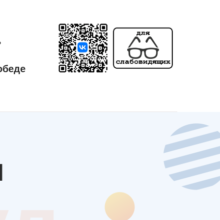
ь
обеде
л