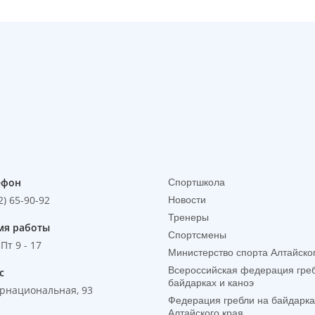
ефон
Спортшкола
2) 65-90-92
Новости
Тренеры
мя работы
Спортсмены
 Пт 9 - 17
Министерство спорта Алтайско
Всероссийская федерация гре
с
байдарках и каноэ
рнациональная, 93
Федерация гребли на байдарка
Алтайского края