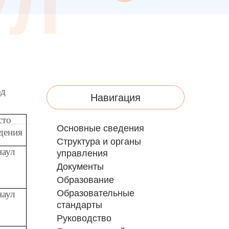
ул
од
Навигация
сто
Основные сведения
дения
Структура и органы
наул
управления
Документы
Образование
Образовательные
наул
стандарты
Руководство