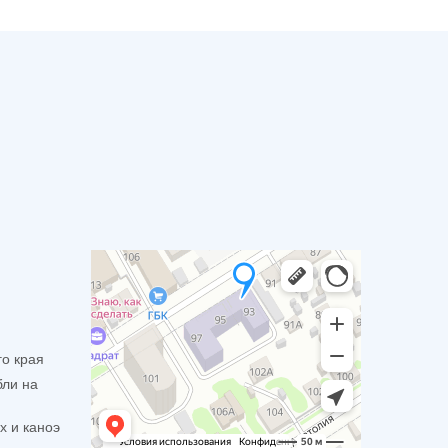
го края
бли на
х и каноэ