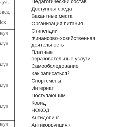
Педагогический состав
аул,
Доступная среда
овск,
Вакантные места
йск
Организация питания
Стипендии
наул
Финансово-хозяйственная
наул
деятельность
Платные
образовательные услуги
наул
Самообследование
Как записаться?
Спортсмены
наул
Интернат
Поступающим
Ковид
наул
НОКОД
Антидопинг
наул
Антикоррупция /