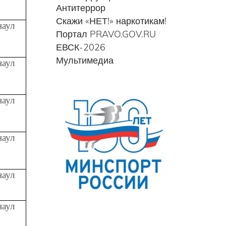
Антитеррор
Скажи «НЕТ!» наркотикам!
наул
Портал PRAVO.GOV.RU
ЕВСК-2026
Мультимедиа
наул
наул
наул
наул
наул