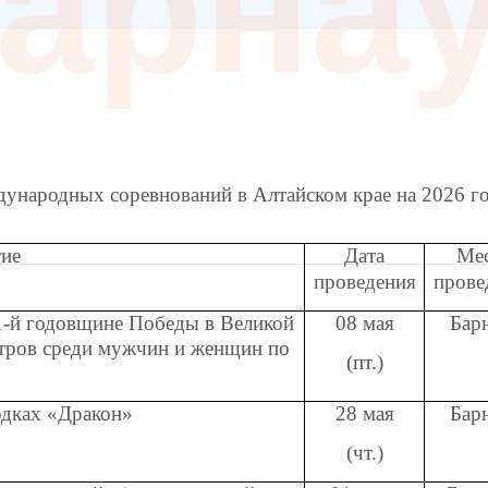
арна
ждународных соревнований
в Алтайском крае на
2026 г
ие
Дата
Ме
проведения
прове
1-й годовщине Победы в Великой
08 мая
Бар
етров среди мужчин и женщин по
(пт.)
одках «Дракон»
28 мая
Бар
(чт.)