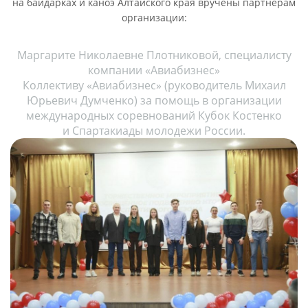
на байдарках и каноэ Алтайского края вручены партнерам
организации:
Маргарите Николаевне Плотниковой, специалисту
компании «Авиабизнес»
Коллективу «Авиабизнес» (руководитель Михаил
Юрьевич Думченко) за помощь в организации
международных соревнований Кубок Костенко
и Спартакиады молодежи России.