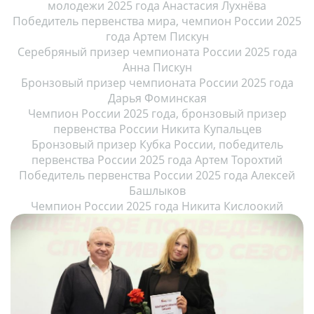
молодежи 2025 года Анастасия Лухнёва
Победитель первенства мира, чемпион России 2025
года Артем Пискун
Серебряный призер чемпионата России 2025 года
Анна Пискун
Бронзовый призер чемпионата России 2025 года
Дарья Фоминская
Чемпион России 2025 года, бронзовый призер
первенства России Никита Купальцев
Бронзовый призер Кубка России, победитель
первенства России 2025 года Артем Торохтий
Победитель первенства России 2025 года Алексей
Башлыков
Чемпион России 2025 года Никита Кислоокий