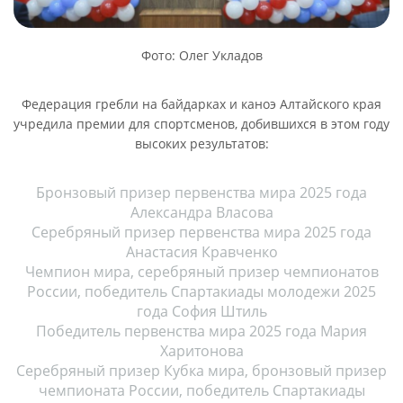
Фото: Олег Укладов
Федерация гребли на байдарках и каноэ Алтайского края
учредила премии для спортсменов, добившихся в этом году
высоких результатов:
Бронзовый призер первенства мира 2025 года
Александра Власова
Серебряный призер первенства мира 2025 года
Анастасия Кравченко
Чемпион мира, серебряный призер чемпионатов
России, победитель Спартакиады молодежи 2025
года София Штиль
Победитель первенства мира 2025 года Мария
Харитонова
Серебряный призер Кубка мира, бронзовый призер
чемпионата России, победитель Спартакиады