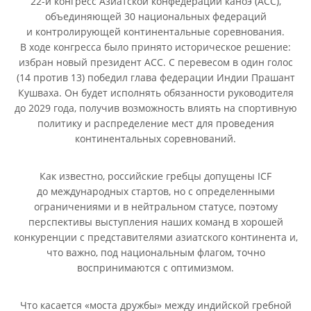
22-й конгресс Азиатской конфедерации каноэ (АСС),
объединяющей 30 национальных федераций
и контролирующей континентальные соревнования.
В ходе конгресса было принято историческое решение:
избран новый президент АСС. С перевесом в один голос
(14 против 13) победил глава федерации Индии Прашант
Кушваха. Он будет исполнять обязанности руководителя
до 2029 года, получив возможность влиять на спортивную
политику и распределение мест для проведения
континентальных соревнований.
Как известно, российские гребцы допущены ICF
до международных стартов, но с определенными
ограничениями и в нейтральном статусе, поэтому
перспективы выступления наших команд в хорошей
конкуренции с представителями азиатского континента и,
что важно, под национальным флагом, точно
воспринимаются с оптимизмом.
Что касается «моста дружбы» между индийской гребной